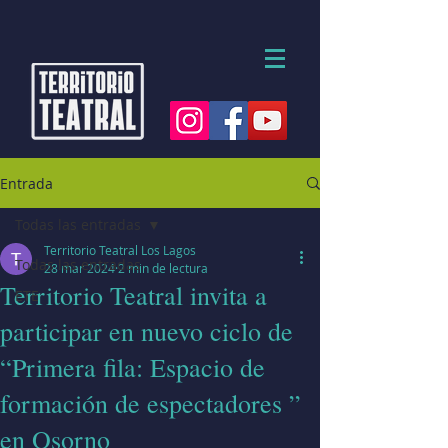
Entrada
Todas las entradas
Territorio Teatral Los Lagos
Todas las entradas
28 mar 2024
2 min de lectura
Territorio Teatral invita a
ETE
participar en nuevo ciclo de
“Primera fila: Espacio de
formación de espectadores ”
en Osorno