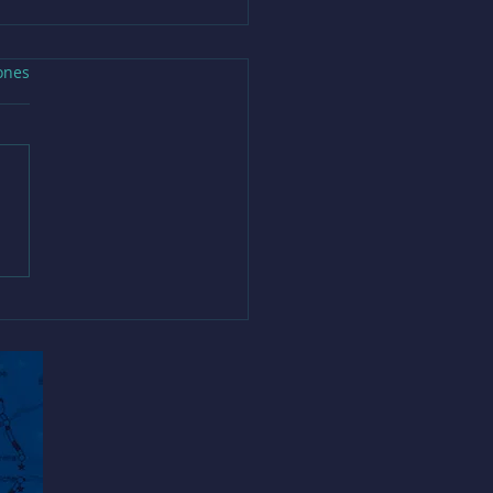
ones
la Rural San José de
co fue escenario del Hito
nal de la Semana de la
ación Artística SEA 2026