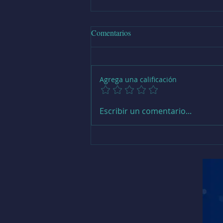
Comentarios
Agrega una calificación
Abren inscripciones para
Escribir un comentario...
Talleres de Teatro en Puerto
Montt con 10 propuestas
formativas