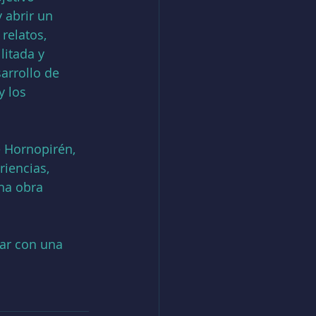
 abrir un 
relatos, 
litada y 
arrollo de 
y los 
 Hornopirén, 
iencias, 
na obra 
nar con una 