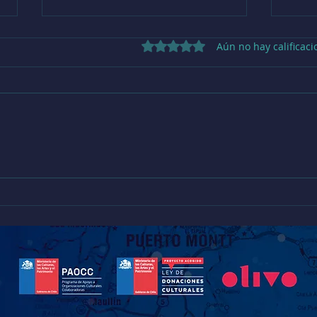
Obtuvo 0 de 5 estrellas.
Aún no hay calificaci
Llanquihue cierra talleres
Escue
artísticos MINEDUC con
Calbu
muestra que destacó el valor del
Regio
arte en la educación
Educ