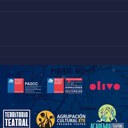
Llanquihue cierra talleres
Escue
artísticos MINEDUC con
Calbu
muestra que destacó el valor del
Regio
arte en la educación
Educ