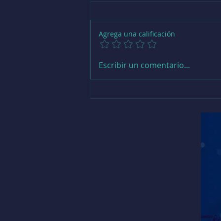
Agrega una calificación
Abren inscripciones para
Escribir un comentario...
Talleres de Teatro en Puerto
Montt con 10 propuestas
formativas