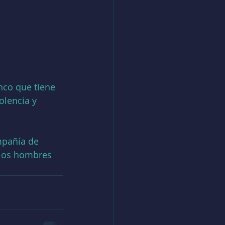
enco que tiene 
olencia y 
mpañía de 
 los hombres 