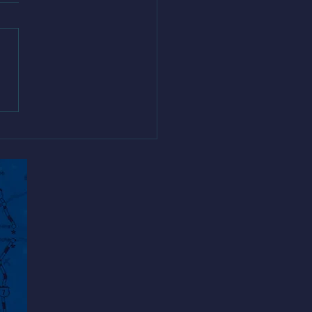
la Rural San José de
co fue escenario del Hito
nal de la Semana de la
ación Artística SEA 2026