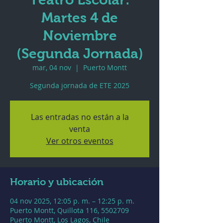
Martes 4 de
Noviembre
(Segunda Jornada)
mar, 04 nov
  |  
Puerto Montt
Segunda jornada de ETE 2025
Las entradas no están a la
venta
Ver otros eventos
Horario y ubicación
04 nov 2025, 12:05 p. m. – 12:25 p. m.
Puerto Montt, Quillota 116, 5502709
Puerto Montt, Los Lagos, Chile