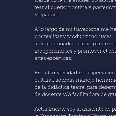
Desde 2019 me encuentro activa 
teatral puertomontina y posterio
Valparaíso.
A lo largo de mi trayectoria me h
por
realizar y producir montajes
autogestionados,
participar en el
independientes y promover
el de
artes escénicas.
En la Universidad me especialicé
cultural, además manejo herrami
de
la didáctica teatral para desem
de
docente y/o facilitadora de gr
Actualmente soy la asistente de 