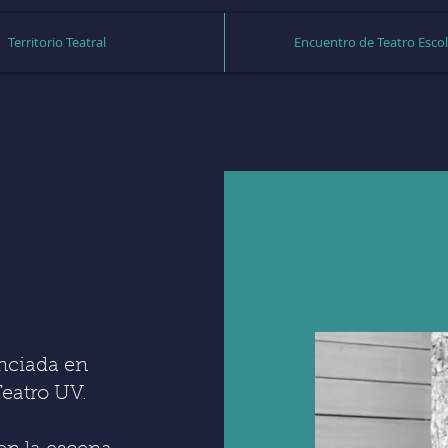
Territorio Teatral
Encuentro de Teatro Escol
enciada en
Teatro UV.