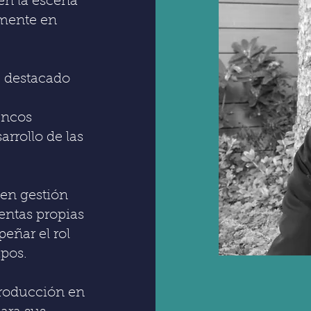
en la escena
rmente en
e destacado
encos
sarrollo de las
 en gestión
entas propias
peñar el rol
upos.
producción en